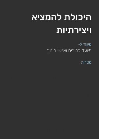
היכולת להמציא
ויצירתיות
מיועד ל-
מיועד למורים ואנשי חינוך
מטרות
בסדנה זו התלמידים חווים סימולטור בו הם
מקבלים כלים לפתח רעיונות חדשניים והופכים
ליזמים. הם מתרגלים כלים לפיתוח יצירתיות
עסקית לתת מענה לצורך כולל הכנת הצעה
למימוש הפתרון.
הכלים שיקבלו באים מעולמות היזמות
והסטארט-אפים ויגרמו לכל לכל אחד למצוא