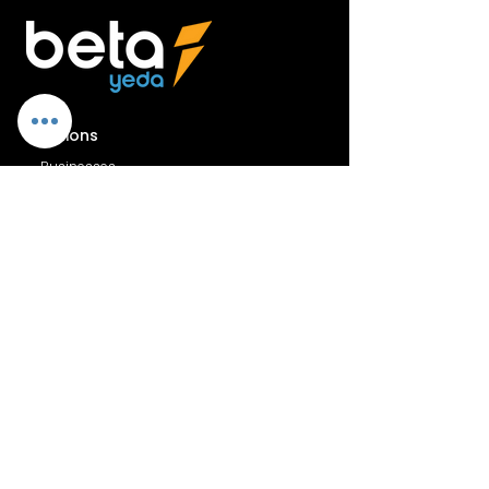
Solutions
Businesses
Non-Profits
Higher Education
Schools (K12)
Stay up to date
Email
Submit