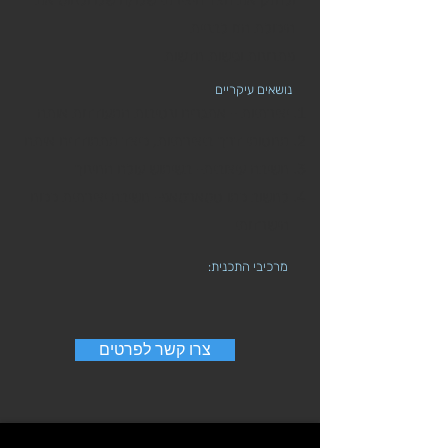
ולחזק את הצד היצירתי שלו/ה שלו ולנווט את
היכולת הזו לבניית
פתרונות וגישות חדשות
נושאים עיקריים
יצירתיות - אתגרים ונסיבות המעודדות אותה
מחסומי דרך ביצירתיות, כיצד מתמודדים איתם
חשיבה עיצובית- בשימוש עולם החינוך
לחשוב כמו סטארטאפ- חשיבה יצירתית ככוח
הישרדותי
מרכיבי התכנית:
צרו קשר לפרטים